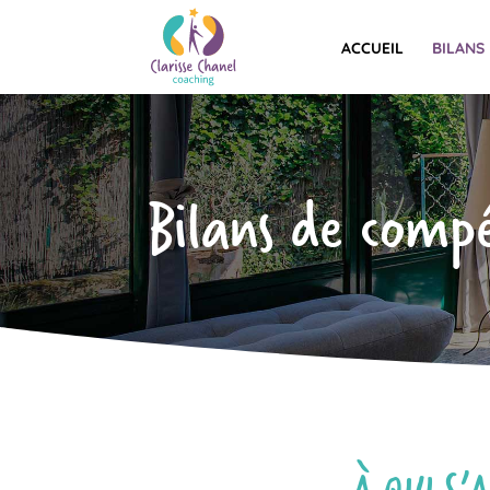
ACCUEIL
BILANS
Bilans de comp
À QUI S’