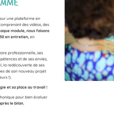
RAMME
, sur une plateforme en
s comprenant des vidéos, des
haque module, nous faisons
30 en entretien,
en
ire professionnelle, ses
mpétences et de ses envies,
el, la redécouverte de ses
tapes de son nouveau projet
eurs !).
e et sa place au travail !
phonique pour bien évaluer
après le bilan
,