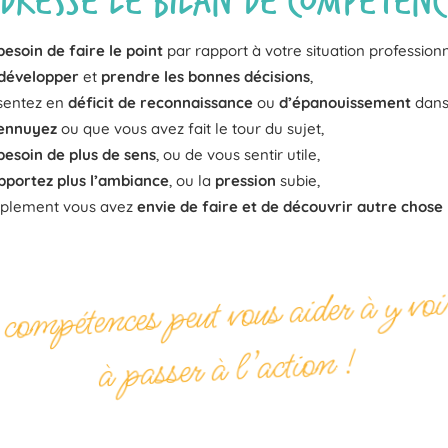
besoin de faire le point
par rapport à votre situation profession
développer
et
prendre les bonnes décisions
,
 sentez en
déficit de reconnaissance
ou
d’épanouissement
dans 
 ennuyez
ou que vous avez fait le tour du sujet,
besoin de plus de sens
, ou de vous sentir utile,
pportez plus l’ambiance
, ou la
pression
subie,
implement vous avez
envie de faire et de découvrir autre chose
ompétences peut vous aider à y voir
à passer à l’action !